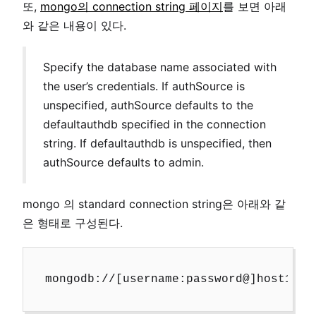
또,
mongo의 connection string 페이지
를 보면 아래
와 같은 내용이 있다.
Specify the database name associated with
the user’s credentials. If authSource is
unspecified, authSource defaults to the
defaultauthdb specified in the connection
string. If defaultauthdb is unspecified, then
authSource defaults to admin.
mongo 의 standard connection string은 아래와 같
은 형태로 구성된다.