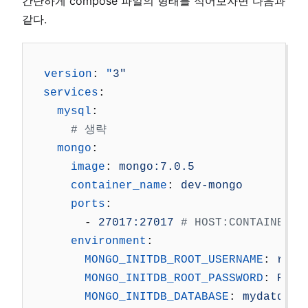
간단하게 compose 파일의 형태를 적어보자면 다음과
같다.
version
:
"
3"
services
:
mysql
:
# 생략
mongo
:
image
:
mongo:7.0.5
container_name
:
dev-mongo
ports
:
-
27017:27017
# HOST:CONTAINER
environment
:
MONGO_INITDB_ROOT_USERNAME
:
root
MONGO_INITDB_ROOT_PASSWORD
:
Root
MONGO_INITDB_DATABASE
:
mydatdaba