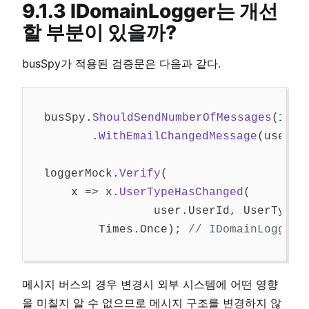
9.1.3 IDomainLogger는 개선
할 부분이 있을까?
busSpy가 적용된 검증문은 다음과 같다.
busSpy
.
ShouldSendNumberOfMessages
(
1
)
.
WithEmailChangedMessage
(
user
.
U
loggerMock
.
Verify
(
x
=>
x
.
UserTypeHasChanged
(
user
.
UserId
,
UserType
.
Times
.
Once
);
// IDomainLogge
메시지 버스의 경우 변경시 외부 시스템에 어떤 영향
을 미칠지 알 수 없으므로 메시지 구조를 변경하지 않