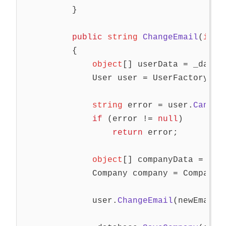
}
public
string
ChangeEmail
(
int
{
object
[]
userData
=
_datab
User
user
=
UserFactory
.
Cr
string
error
=
user
.
CanCha
if
(
error
!=
null
)
return
error
;
object
[]
companyData
=
_da
Company
company
=
CompanyF
user
.
ChangeEmail
(
newEmail
,