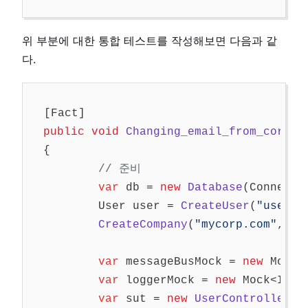
위 부분에 대한 통합 테스트를 작성해보면 다음과 같
다.
[
Fact
]
public
void
Changing_email_from_corpor
{
// 준비
var
db
=
new
Database
(
Connecti
User
user
=
CreateUser
(
"user@m
CreateCompany
(
"mycorp.com"
,
1
,
var
messageBusMock
=
new
Mock
<
var
loggerMock
=
new
Mock
<
IDom
var
sut
=
new
UserController
(
d