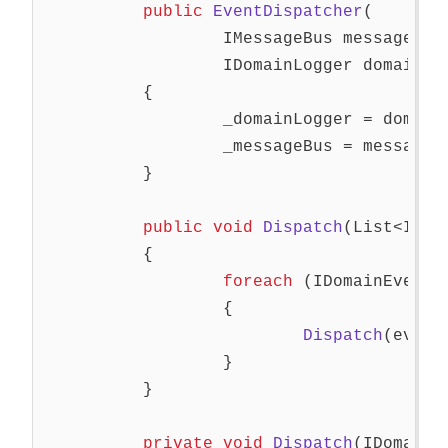
public
EventDispatcher
(
IMessageBus
messageBus
IDomainLogger
domainLo
{
_domainLogger
=
domain
_messageBus
=
messageB
}
public
void
Dispatch
(
List
<
IDom
{
foreach
(
IDomainEvent
{
Dispatch
(
ev
)
}
}
private
void
Dispatch
(
IDomainE