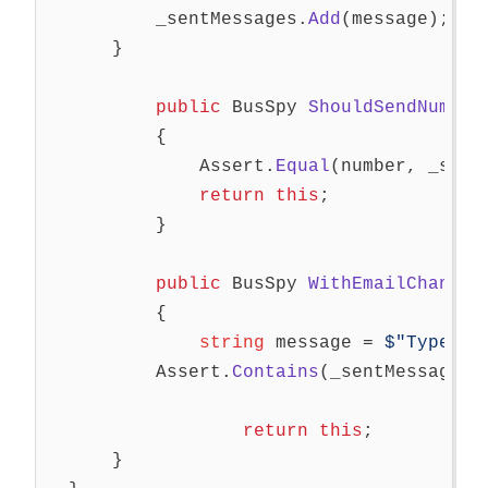
_sentMessages
.
Add
(
message
);
//
}
public
BusSpy
ShouldSendNumber
{
Assert
.
Equal
(
number
,
_sent
return
this
;
}
public
BusSpy
WithEmailChanged
{
string
message
=
$"Type: U
Assert
.
Contains
(
_sentMessages
,
return
this
;
}