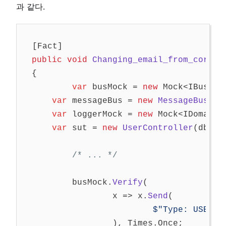
과 같다.
[
Fact
]
public
void
Changing_email_from_corpor
{
var
busMock
=
new
Mock
<
IBus
>()
var
messageBus
=
new
MessageBus
(
bu
var
loggerMock
=
new
Mock
<
IDomainL
var
sut
=
new
UserController
(
db
,
m
/* ... */
busMock
.
Verify
(
x
=>
x
.
Send
(
$"Type: USER E
),
Times
.
Once
;