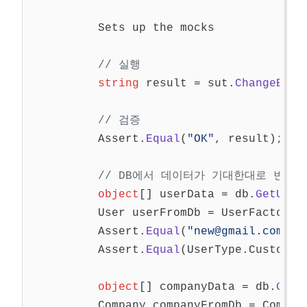
Sets
up
the
mocks
// 실행
string
result
=
sut
.
ChangeEmai
// 검증
Assert
.
Equal
(
"OK"
,
result
);
// DB에서 데이터가 기대한대로 변경
object
[]
userData
=
db
.
GetUser
User
userFromDb
=
UserFactory
.
Assert
.
Equal
(
"new@gmail.com"
,
Assert
.
Equal
(
UserType
.
Customer
object
[]
companyData
=
db
.
GetC
Company
companyFromDb
=
Compan