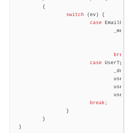
{
switch
(
ev
)
{
case
EmailChan
_messa
break
;
case
UserTypeC
_domai
userTy
userTy
userTy
break
;
}
}
}