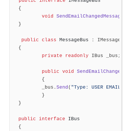
public
interface
IMessageBus
{
void
SendEmailChangedMessage
(
i
}
public
class
MessageBus
:
IMessageBus
{
private
readonly
IBus
_bus
;
public
void
SendEmailChangedMe
{
_bus
.
Send
(
"Type: USER EMAIL CH
}
}
public
interface
IBus
{