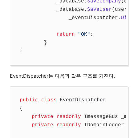
_database
.
SaveCompany
(
comp
_database
.
SaveUser
(
user
);
_eventDispatcher
.
Dispa
return
"OK"
;
}
}
EventDispatcher는 다음과 같은 구조를 가진다.
public
class
EventDispatcher
{
private
readonly
ImessageBus
_mess
private
readonly
IDomainLogger
_do