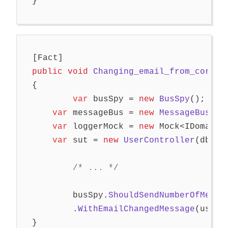
}
[
Fact
]
public
void
Changing_email_from_corpor
{
var
busSpy
=
new
BusSpy
();
var
messageBus
=
new
MessageBus
(
bu
var
loggerMock
=
new
Mock
<
IDomainL
var
sut
=
new
UserController
(
db
,
m
/* ... */
busSpy
.
ShouldSendNumberOfMessa
.
WithEmailChangedMessage
(
user
.
}