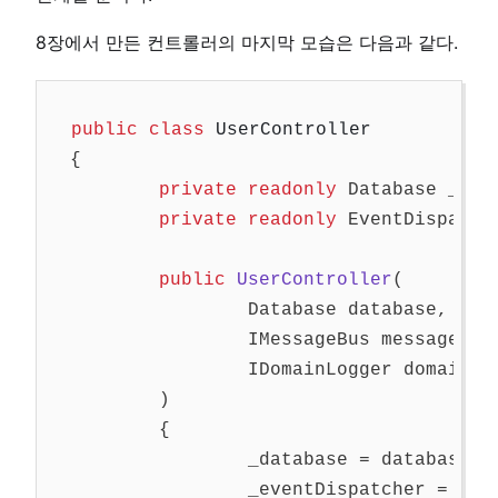
8장에서 만든 컨트롤러의 마지막 모습은 다음과 같다.
public
class
UserController
{
private
readonly
Database
_dat
private
readonly
EventDispatch
public
UserController
(
Database
database
,
IMessageBus
messageBus
IDomainLogger
domainLo
)
{
_database
=
database
;
_eventDispatcher
=
new