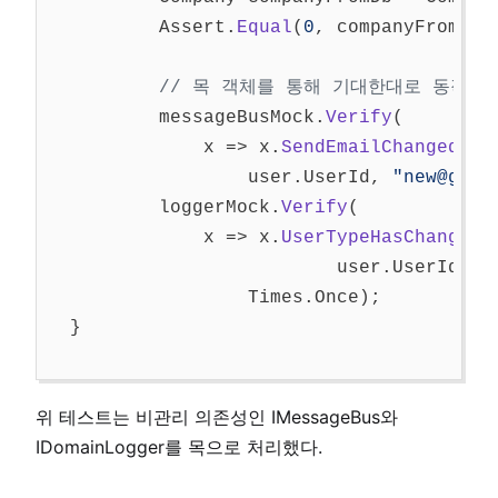
Assert
.
Equal
(
0
,
companyFromDb
.
// 목 객체를 통해 기대한대로 동작되
messageBusMock
.
Verify
(
x
=>
x
.
SendEmailChangedMes
user
.
UserId
,
"new@gmai
loggerMock
.
Verify
(
x
=>
x
.
UserTypeHasChanged
(
user
.
UserId
,
U
Times
.
Once
);
}
위 테스트는 비관리 의존성인 IMessageBus와
IDomainLogger를 목으로 처리했다.