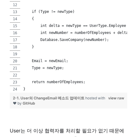
    if (Type != newType)
    {
        int delta = newType == UserType.Employee ? 1 
        int newNumber = numberOfEmployees + delta;
        Database.SaveCompany(newNumber);
    }
    Email = newEmail;
    Type = newType;
    return numberOfEmployees;
}
2-1. User의 ChangeEmail 메소드 업데이트
hosted with
view raw
❤ by
GitHub
User는 더 이상 협력자를 처리할 필요가 없기 때문에