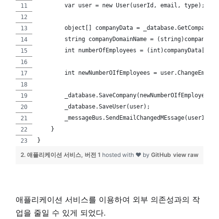
        var user = new User(userId, email, type);
        object[] companyData = _database.GetCompany()
        string companyDomainName = (string)companyDat
        int numberOfEmployees = (int)companyData[1];
        int newNumberOIfEmployees = user.ChangeEmail(
        _database.SaveCompany(newNumberOIfEmployees);
        _database.SaveUser(user);
        _messageBus.SendEmailChangedMEssage(userId, n
    }
}
2. 애플리케이션 서비스, 버전 1
hosted with ❤ by
GitHub
view raw
애플리케이션 서비스를 이용하여 외부 의존성과의 작
업을 줄일 수 있게 되었다.