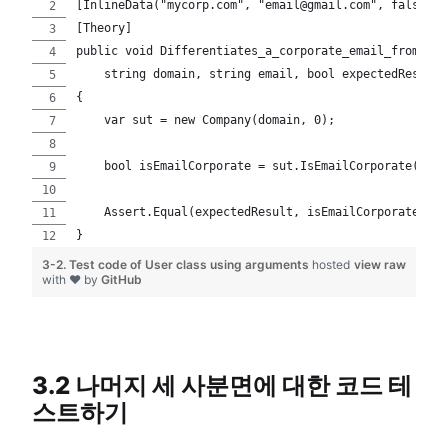
[InlineData("mycorp.com", "email@gmail.com", false)]
[Theory]
public void Differentiates_a_corporate_email_from_non
    string domain, string email, bool expectedResult)
{
    var sut = new Company(domain, 0);
    bool isEmailCorporate = sut.IsEmailCorporate(emai
    Assert.Equal(expectedResult, isEmailCorporate);
}
3-2. Test code of User class using arguments
hosted
view raw
with ❤ by
GitHub
3.2 나머지 세 사분면에 대한 코드 테
스트하기