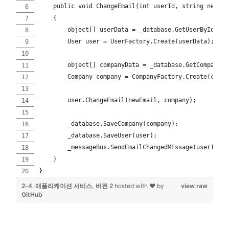
    public void ChangeEmail(int userId, string newEma
    {
        object[] userData = _database.GetUserById(use
        User user = UserFactory.Create(userData);
        object[] companyData = _database.GetCompany()
        Company company = CompanyFactory.Create(compa
        user.ChangeEmail(newEmail, company);
        _database.SaveCompany(company);
        _database.SaveUser(user);
        _messageBus.SendEmailChangedMEssage(userId, n
    }
}
2-4. 애플리케이션 서비스, 버전 2
hosted with ❤ by
view raw
GitHub