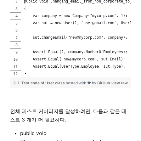
public void Changing_email_from_non_corporate_to_corp
{
    var company = new Company("mycorp.com", 1);
    var sut = new User(1, "user@gmail.com", UserType.
    sut.ChangeEmail("new@mycorp.com", company);
    Assert.Equal(2, company.NumberOfEmployees);
    Assert.Equal("new@mycorp.com", sut.Email);
    Assert.Equal(UserType.Employee, sut.Type);
}
3-1. Test code of User class
hosted with ❤ by
GitHub
view raw
전체 테스트 커버리지를 달성하려면, 다음과 같은 테
스트 3 개가 더 필요하다.
public void