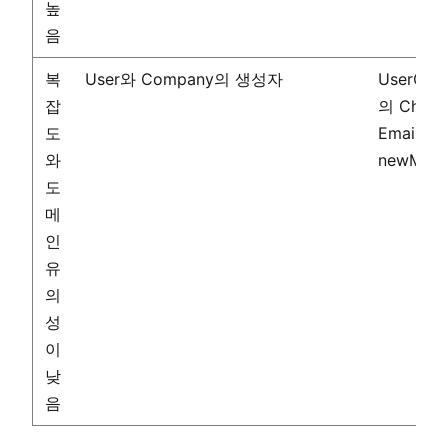
높
음
복
User와 Company의 생성자
UserCont
잡
의 Chang
도
Email(use
와
newMail)
도
메
인
유
의
성
이
낮
음