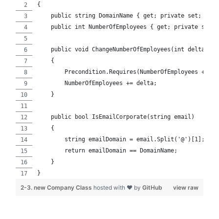
{
    public string DomainName { get; private set; }
    public int NumberOfEmployees { get; private set; 
    public void ChangeNumberOfEmployees(int delta)
    {
        Precondition.Requires(NumberOfEmployees + del
        NumberOfEmployees += delta;
    }
    public bool IsEmailCorporate(string email)
    {
        string emailDomain = email.Split('@')[1];
        return emailDomain == DomainName;
    }
}
2-3. new Company Class
hosted with ❤ by
GitHub
view raw