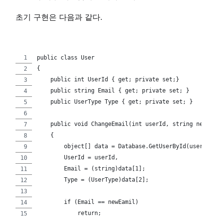
초기 구현은 다음과 같다.
public class User
{
    public int UserId { get; private set;}
    public string Email { get; private set; }
    public UserType Type { get; private set; }
    public void ChangeEmail(int userId, string newEma
    {
        object[] data = Database.GetUserById(userId);
        UserId = userId,
        Email = (string)data[1];
        Type = (UserType)data[2];
        if (Email == newEamil)
            return;