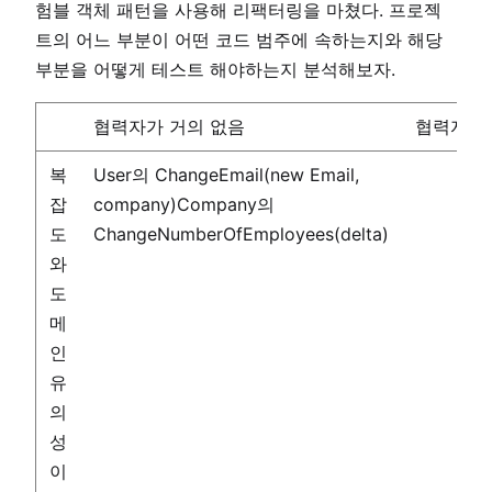
험블 객체 패턴을 사용해 리팩터링을 마쳤다. 프로젝
트의 어느 부분이 어떤 코드 범주에 속하는지와 해당
부분을 어떻게 테스트 해야하는지 분석해보자.
협력자가 거의 없음
협력자가
복
User의 ChangeEmail(new Email,
잡
company)Company의
도
ChangeNumberOfEmployees(delta)
와
도
메
인
유
의
성
이